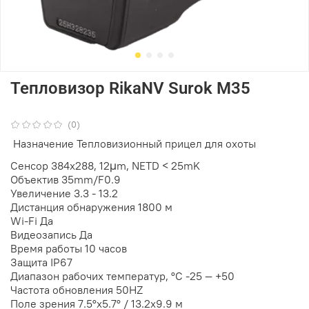
Тепловизор RikaNV Surok M35
(0)
Назначение
Тепловизионный прицел для охоты
Сенсор
384x288, 12μm, NETD < 25mK
Объектив
35mm/F0.9
Увеличение
3.3 - 13.2
Дистанция обнаружения
1800 м
Wi-Fi
Да
Видеозапись
Да
Время работы
10 часов
Защита
IP67
Диапазон рабочих температур, °С
-25 — +50
Частота обновления
50HZ
Поле зрения
7.5°x5.7° / 13.2x9.9 м