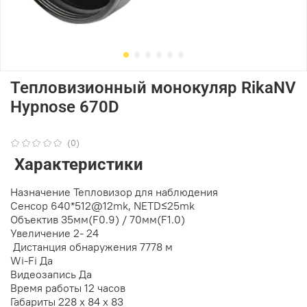
Тепловизионный монокуляр RikaNV
Hypnose 670D
(0)
Xарактеристики
Назначение
Тепловизор для наблюдения
Сенсор
640*512@12mk, NETD≤25mk
Объектив
35мм(F0.9) / 70мм(F1.0)
Увеличение
2- 24
Дистанция обнаружения
7778 м
Wi-Fi
Да
Видеозапись
Да
Время работы
12 часов
Габариты
228 х 84 х 83