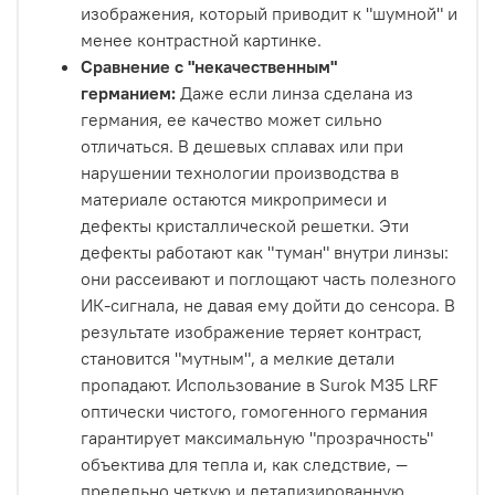
изображения, который приводит к "шумной" и
менее контрастной картинке.
Сравнение с "некачественным"
германием:
Даже если линза сделана из
германия, ее качество может сильно
отличаться. В дешевых сплавах или при
нарушении технологии производства в
материале остаются микропримеси и
дефекты кристаллической решетки. Эти
дефекты работают как "туман" внутри линзы:
они рассеивают и поглощают часть полезного
ИК-сигнала, не давая ему дойти до сенсора. В
результате изображение теряет контраст,
становится "мутным", а мелкие детали
пропадают. Использование в Surok M35 LRF
оптически чистого, гомогенного германия
гарантирует максимальную "прозрачность"
объектива для тепла и, как следствие, —
предельно четкую и детализированную