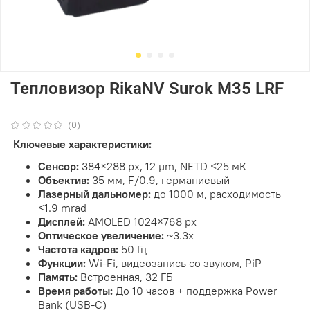
Тепловизор RikaNV Surok M35 LRF
(0)
Ключевые характеристики:
Сенсор:
384×288 px, 12 µm, NETD <25 мК
Объектив:
35 мм, F/0.9, германиевый
Лазерный дальномер:
до 1000 м, расходимость
<1.9 mrad
Дисплей:
AMOLED 1024×768 px
Оптическое увеличение:
~3.3х
Частота кадров:
50 Гц
Функции:
Wi-Fi, видеозапись со звуком, PiP
Память:
Встроенная, 32 ГБ
Время работы:
До 10 часов + поддержка Power
Bank (USB-C)